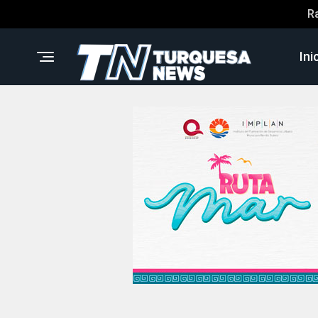
R
Ini