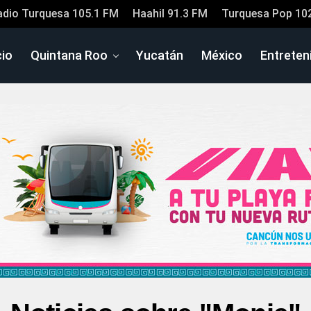
adio Turquesa 105.1 FM
Haahil 91.3 FM
Turquesa Pop 10
cio
Quintana Roo
Yucatán
México
Entreten