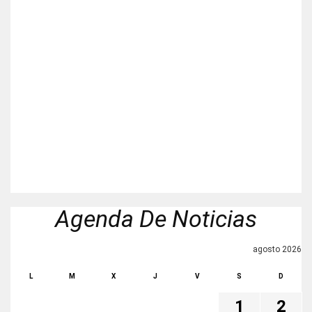
Agenda De Noticias
agosto 2026
L
M
X
J
V
S
D
1
2