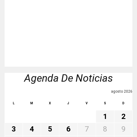
Agenda De Noticias
agosto 2026
L
M
X
J
V
S
D
1
2
3
4
5
6
7
8
9