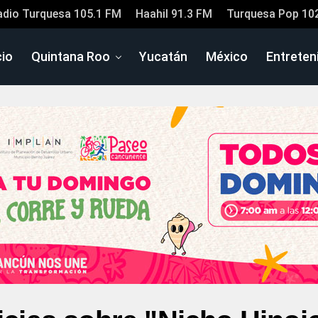
adio Turquesa 105.1 FM
Haahil 91.3 FM
Turquesa Pop 10
cio
Quintana Roo
Yucatán
México
Entreten