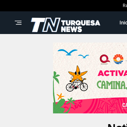
R
Ini