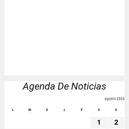
Agenda De Noticias
agosto 2026
L
M
X
J
V
S
D
1
2