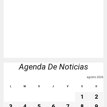
Agenda De Noticias
agosto 2026
L
M
X
J
V
S
D
1
2
3
4
5
6
7
8
9