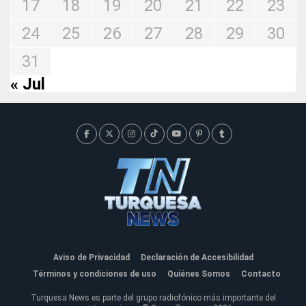
17
18
19
20
21
22
23
24
25
26
27
28
29
30
31
« Jul
Aviso de Privacidad
Declaración de Accesibilidad
Términos y condiciones de uso
Quiénes Somos
Contacto
Turquesa News es parte del grupo radiofónico más importante del