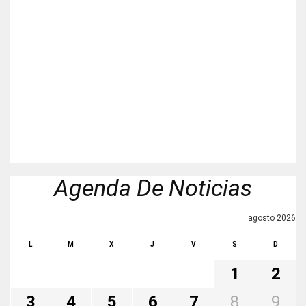
Agenda De Noticias
agosto 2026
L
M
X
J
V
S
D
1
2
3
4
5
6
7
8
9