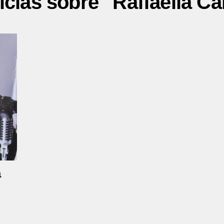
icias sobre "Raffaella Ca
a