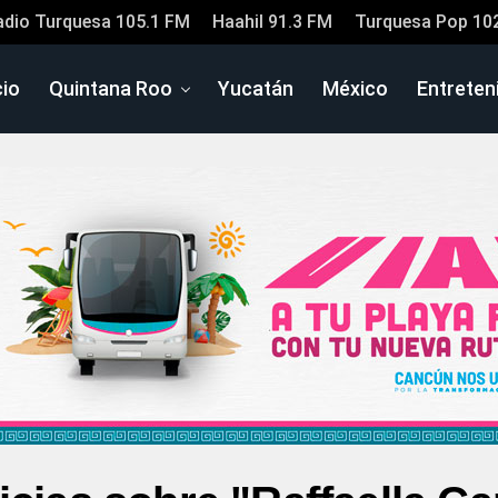
adio Turquesa 105.1 FM
Haahil 91.3 FM
Turquesa Pop 10
cio
Quintana Roo
Yucatán
México
Entreten