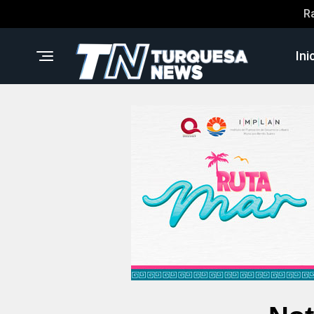
R
Ini