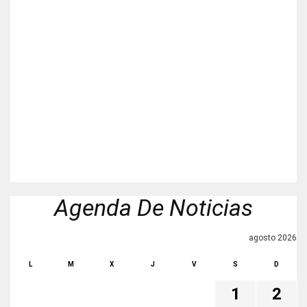
Agenda De Noticias
agosto 2026
L
M
X
J
V
S
D
1
2