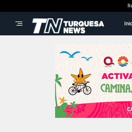
R
Ini