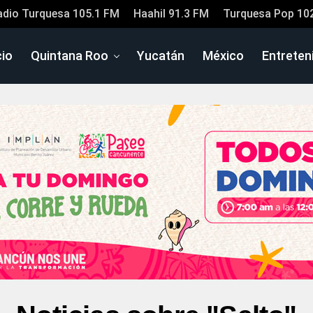
adio Turquesa 105.1 FM
Haahil 91.3 FM
Turquesa Pop 10
cio
Quintana Roo
Yucatán
México
Entreten