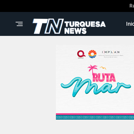
R
Ini