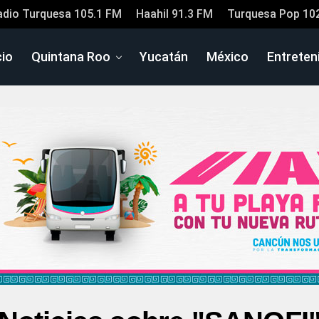
adio Turquesa 105.1 FM
Haahil 91.3 FM
Turquesa Pop 10
cio
Quintana Roo
Yucatán
México
Entreten