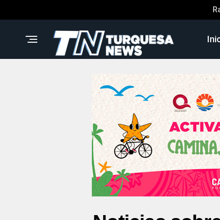
R
Ini