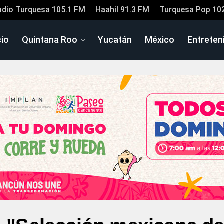
adio Turquesa 105.1 FM
Haahil 91.3 FM
Turquesa Pop 10
cio
Quintana Roo
Yucatán
México
Entreten