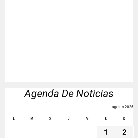
Agenda De Noticias
agosto 2026
L
M
X
J
V
S
D
1
2