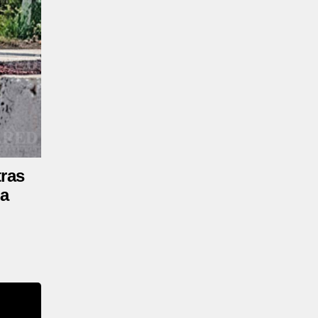
tras
ba