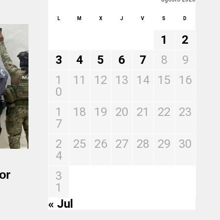
L
M
X
J
V
S
D
1
2
3
4
5
6
7
8
9
1
11
12
13
14
15
16
0
1
18
19
20
21
22
23
7
2
25
26
27
28
29
30
4
or
3
1
« Jul