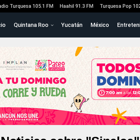
adio Turquesa 105.1 FM
Haahil 91.3 FM
Turquesa Pop 10
cio
Quintana Roo
Yucatán
México
Entreten