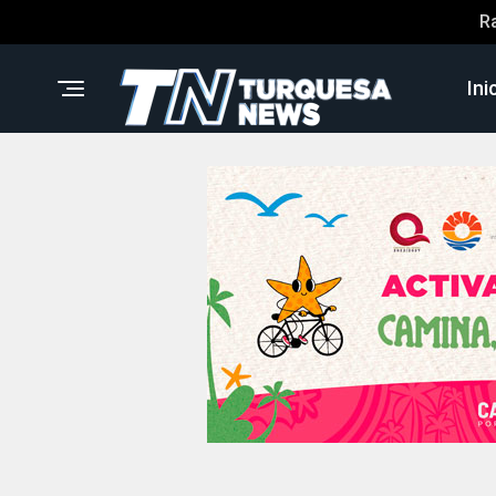
R
Ini