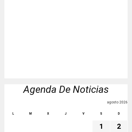
Agenda De Noticias
agosto 2026
L
M
X
J
V
S
D
1
2