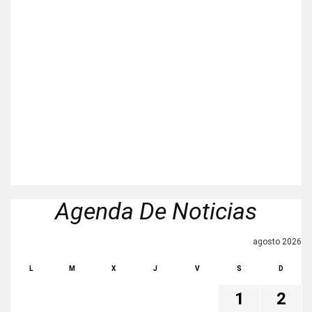
Agenda De Noticias
agosto 2026
L
M
X
J
V
S
D
1
2