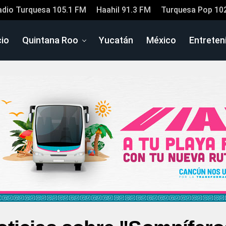
adio Turquesa 105.1 FM
Haahil 91.3 FM
Turquesa Pop 10
cio
Quintana Roo
Yucatán
México
Entreten