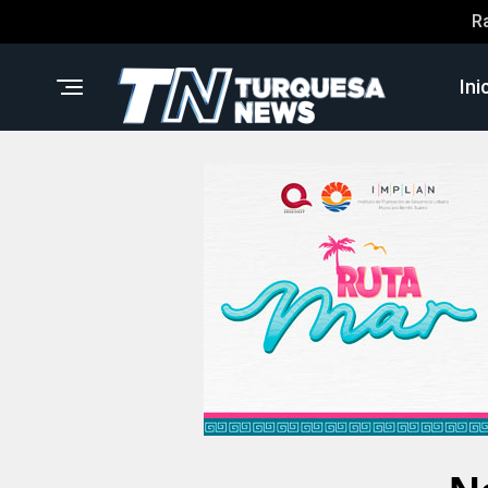
R
Ini