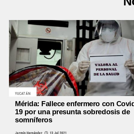
N
YUCATÁN
Mérida: Fallece enfermero con Covi
19 por una presunta sobredosis de
somníferos
Jazmín Hernández
13 Jul 2021