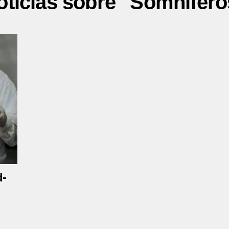
oticias sobre "Somnífero
d-