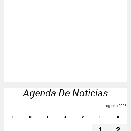
Agenda De Noticias
agosto 2026
L
M
X
J
V
S
D
1
2