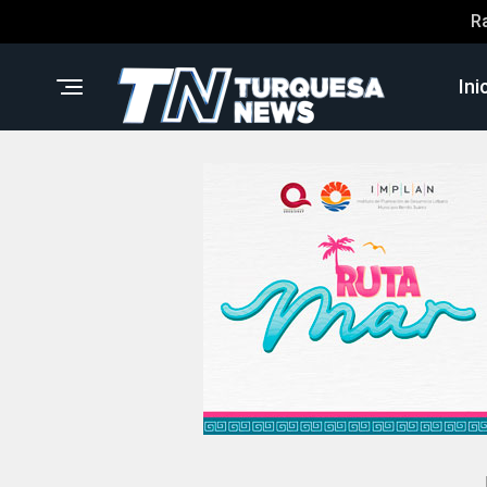
R
Ini