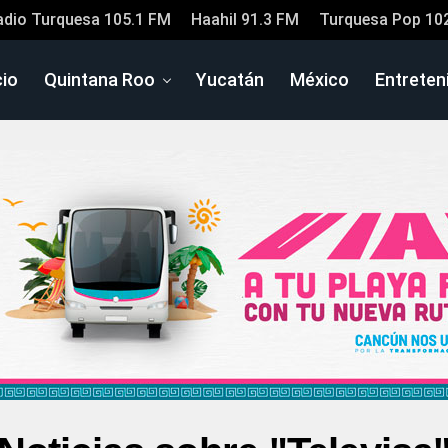
adio Turquesa 105.1 FM
Haahil 91.3 FM
Turquesa Pop 10
cio
Quintana Roo
Yucatán
México
Entreten