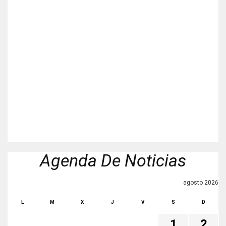
Agenda De Noticias
agosto 2026
L
M
X
J
V
S
D
1
2