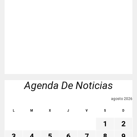
Agenda De Noticias
agosto 2026
L
M
X
J
V
S
D
1
2
3
4
5
6
7
8
9