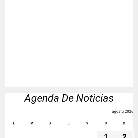
Agenda De Noticias
agosto 2026
L
M
X
J
V
S
D
1
2