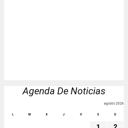
Agenda De Noticias
agosto 2026
L
M
X
J
V
S
D
1
2