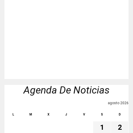
Agenda De Noticias
agosto 2026
L
M
X
J
V
S
D
1
2