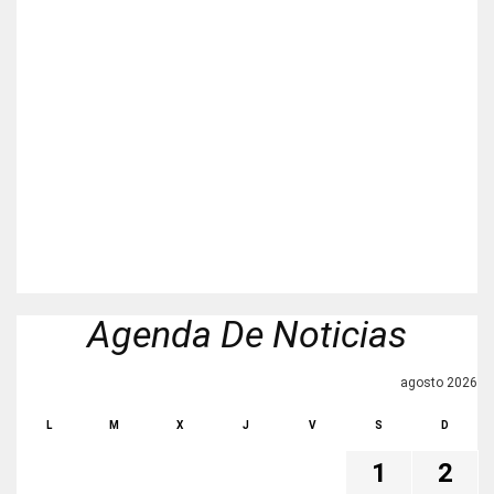
Agenda De Noticias
agosto 2026
L
M
X
J
V
S
D
1
2