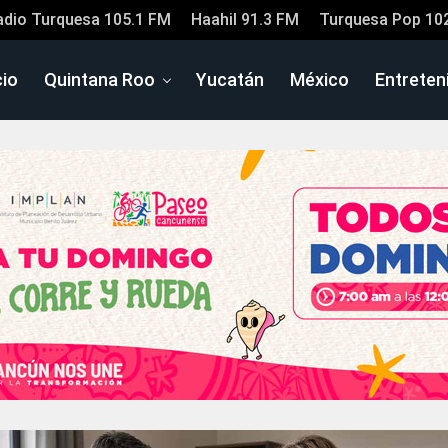
adio Turquesa 105.1 FM
Haahil 91.3 FM
Turquesa Pop 10
cio
Quintana Roo
Yucatán
México
Entreten