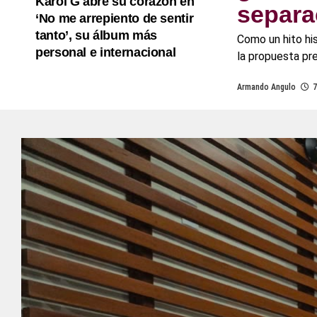
Karol G abre su corazón en
separa
‘No me arrepiento de sentir
tanto’, su álbum más
Como un hito his
personal e internacional
la propuesta pr
Armando Angulo
7