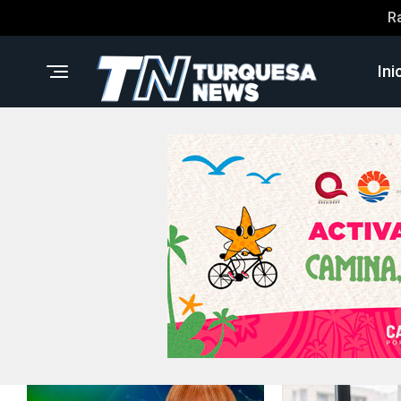
R
Ini