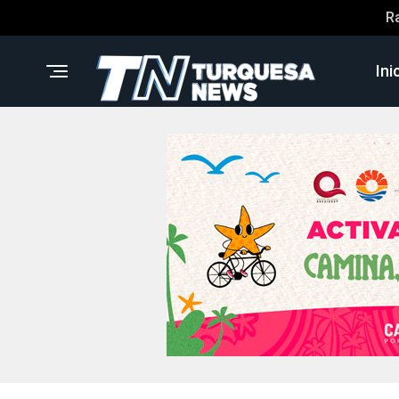
R
Ini