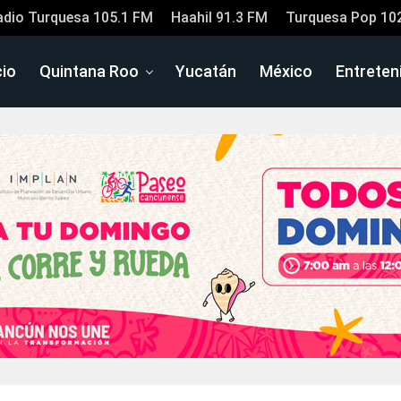
adio Turquesa 105.1 FM
Haahil 91.3 FM
Turquesa Pop 10
cio
Quintana Roo
Yucatán
México
Entreten