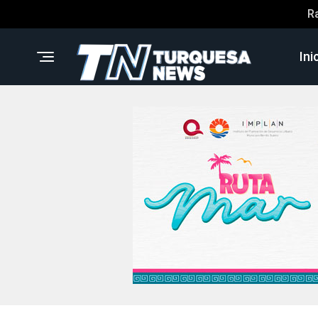
R
Ini