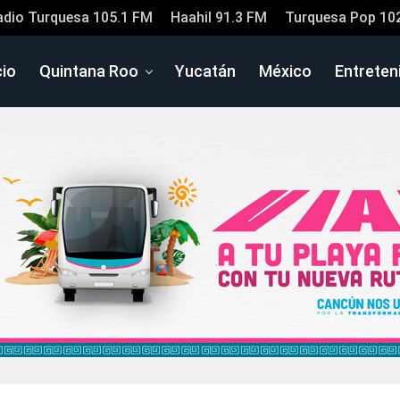
adio Turquesa 105.1 FM
Haahil 91.3 FM
Turquesa Pop 10
cio
Quintana Roo
Yucatán
México
Entreten