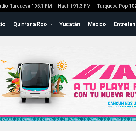
adio Turquesa 105.1 FM
Haahil 91.3 FM
Turquesa Pop 10
cio
Quintana Roo
Yucatán
México
Entreten