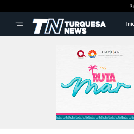
R
Ini