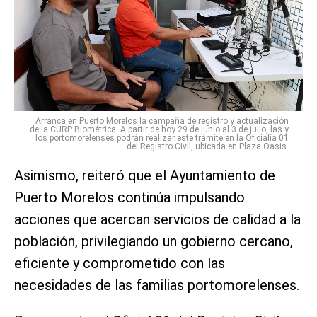
Arranca en Puerto Morelos la campaña de registro y actualización
de la CURP Biométrica. A partir de hoy 29 de junio al 3 de julio, las y
los portomorelenses podrán realizar este trámite en la Oficialía 01
del Registro Civil, ubicada en Plaza Oasis.
Asimismo, reiteró que el Ayuntamiento de
Puerto Morelos continúa impulsando
acciones que acercan servicios de calidad a la
población, privilegiando un gobierno cercano,
eficiente y comprometido con las
necesidades de las familias portomorelenses.