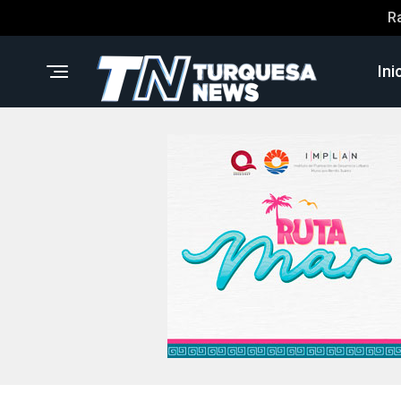
R
Ini