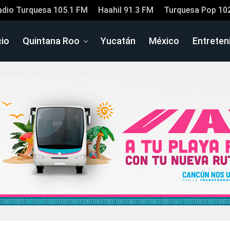
adio Turquesa 105.1 FM
Haahil 91.3 FM
Turquesa Pop 10
cio
Quintana Roo
Yucatán
México
Entreten