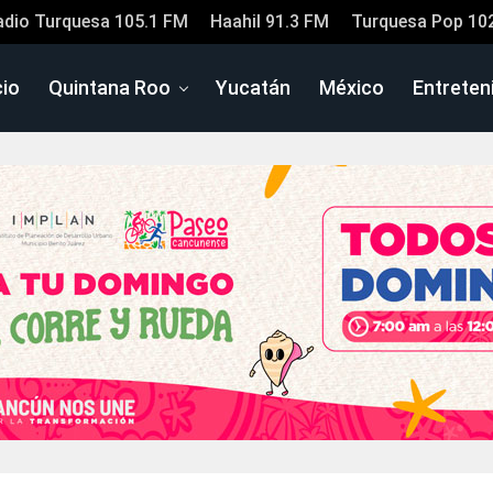
adio Turquesa 105.1 FM
Haahil 91.3 FM
Turquesa Pop 10
cio
Quintana Roo
Yucatán
México
Entreten