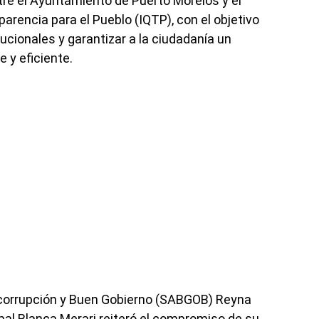
re el Ayuntamiento de Puerto Morelos y el
arencia para el Pueblo (IQTP), con el objetivo
ucionales y garantizar a la ciudadanía un
 y eficiente.
corrupción y Buen Gobierno (SABGOB) Reyna
pal Blanca Merari reiteró el compromiso de su