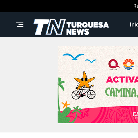
R
Ini