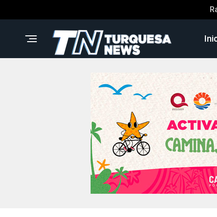
R
Ini