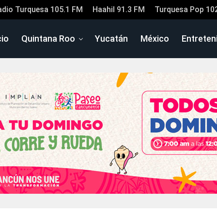
adio Turquesa 105.1 FM
Haahil 91.3 FM
Turquesa Pop 10
cio
Quintana Roo
Yucatán
México
Entreten