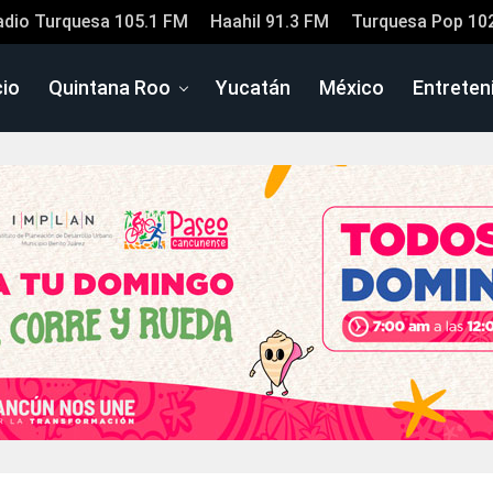
adio Turquesa 105.1 FM
Haahil 91.3 FM
Turquesa Pop 10
cio
Quintana Roo
Yucatán
México
Entreten