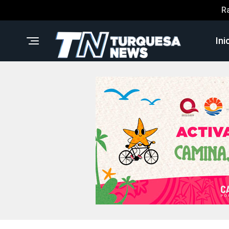
R
Ini