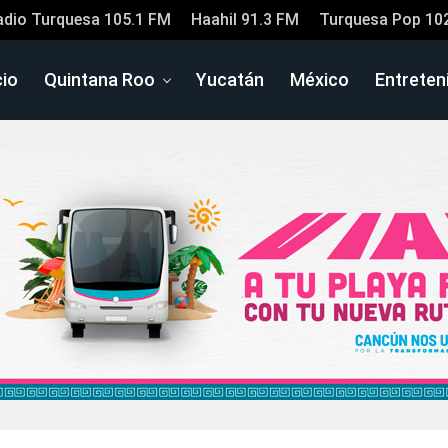
adio Turquesa 105.1 FM
Haahil 91.3 FM
Turquesa Pop 10
cio
Quintana Roo
Yucatán
México
Entreten