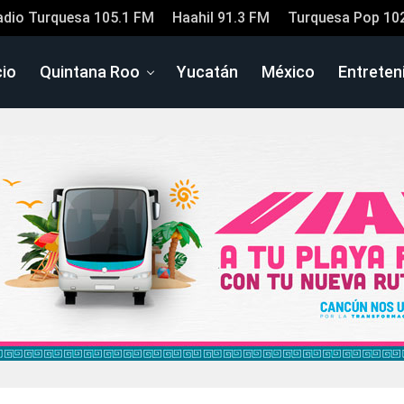
adio Turquesa 105.1 FM
Haahil 91.3 FM
Turquesa Pop 10
cio
Quintana Roo
Yucatán
México
Entreten