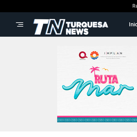
R
Ini