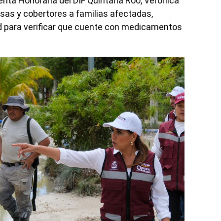
enta Honoraria del DIF Quintana Roo, Verónica
as y cobertores a familias afectadas,
d para verificar que cuente con medicamentos