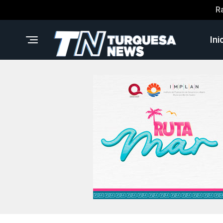
R
Ini