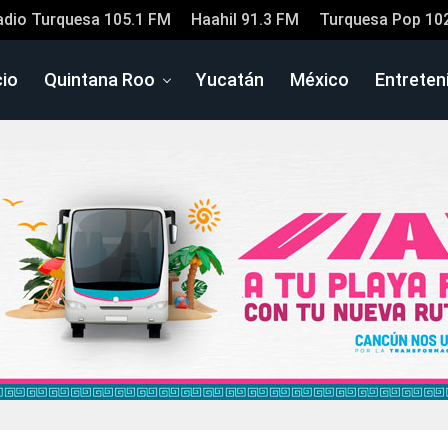
adio Turquesa 105.1 FM
Haahil 91.3 FM
Turquesa Pop 10
cio
Quintana Roo
Yucatán
México
Entreten