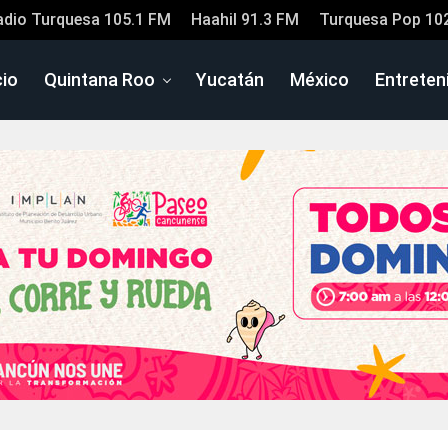
adio Turquesa 105.1 FM
Haahil 91.3 FM
Turquesa Pop 10
cio
Quintana Roo
Yucatán
México
Entreten