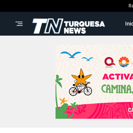
R
Ini