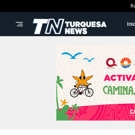
R
Ini