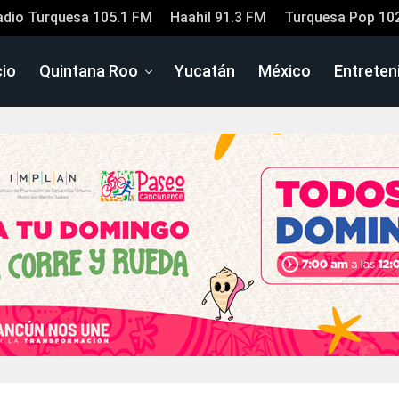
adio Turquesa 105.1 FM
Haahil 91.3 FM
Turquesa Pop 10
cio
Quintana Roo
Yucatán
México
Entreten