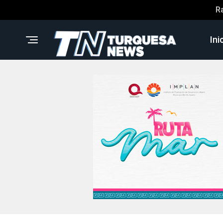
R
Ini