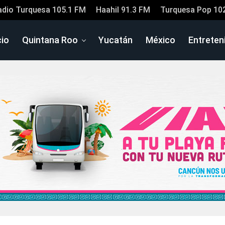
adio Turquesa 105.1 FM
Haahil 91.3 FM
Turquesa Pop 10
cio
Quintana Roo
Yucatán
México
Entreten