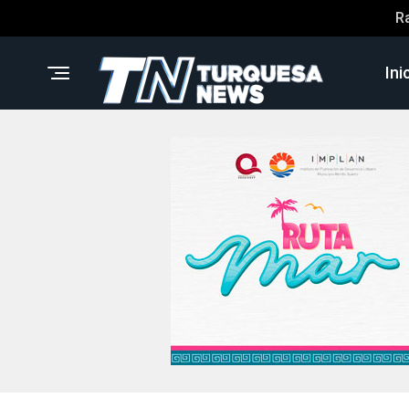
R
Ini