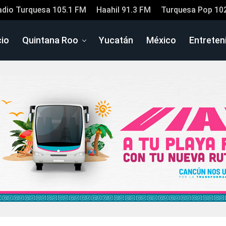
adio Turquesa 105.1 FM
Haahil 91.3 FM
Turquesa Pop 10
cio
Quintana Roo
Yucatán
México
Entreten