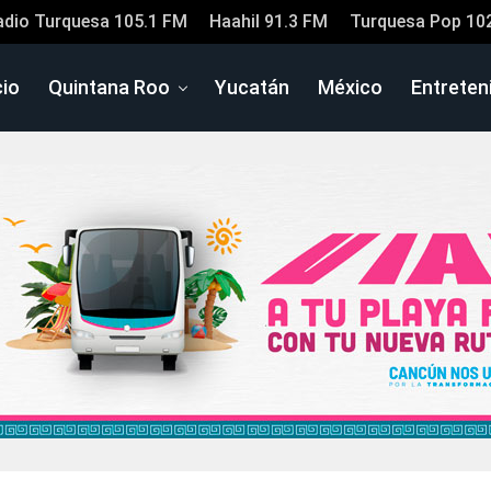
adio Turquesa 105.1 FM
Haahil 91.3 FM
Turquesa Pop 10
cio
Quintana Roo
Yucatán
México
Entreten