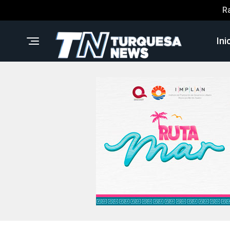
R
Ini