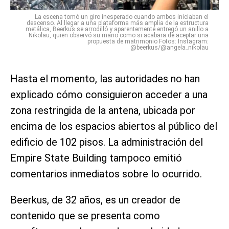
La escena tomó un giro inesperado cuando ambos iniciaban el
descenso. Al llegar a una plataforma más amplia de la estructura
metálica, Beerkus se arrodilló y aparentemente entregó un anillo a
Nikolau, quien observó su mano como si acabara de aceptar una
propuesta de matrimonio Fotos: Instagram:
@beerkus/@angela_nikolau
Hasta el momento, las autoridades no han
explicado cómo consiguieron acceder a una
zona restringida de la antena, ubicada por
encima de los espacios abiertos al público del
edificio de 102 pisos. La administración del
Empire State Building tampoco emitió
comentarios inmediatos sobre lo ocurrido.
Beerkus, de 32 años, es un creador de
contenido que se presenta como