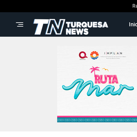
R
Ini