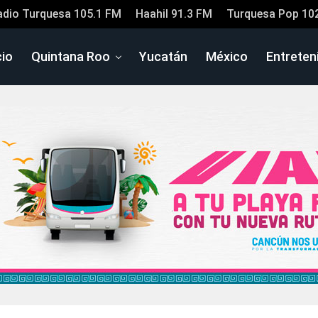
adio Turquesa 105.1 FM
Haahil 91.3 FM
Turquesa Pop 10
cio
Quintana Roo
Yucatán
México
Entreten