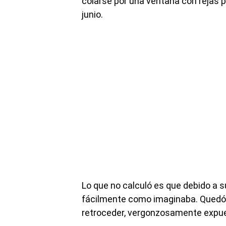
colarse por una ventana con rejas pa
junio.
Lo que no calculó es que debido a s
fácilmente como imaginaba. Quedó a
retroceder, vergonzosamente expues