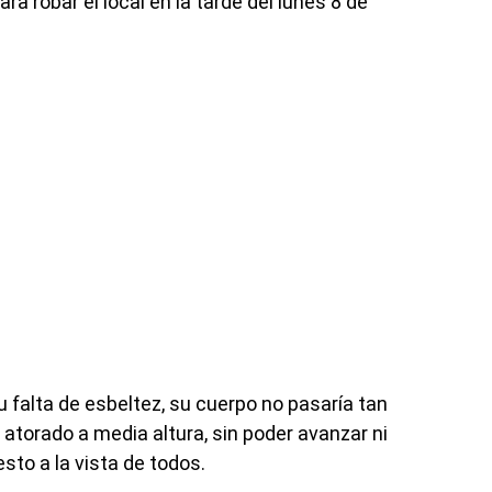
ra robar el local en la tarde del lunes 8 de
u falta de esbeltez, su cuerpo no pasaría tan
torado a media altura, sin poder avanzar ni
to a la vista de todos.