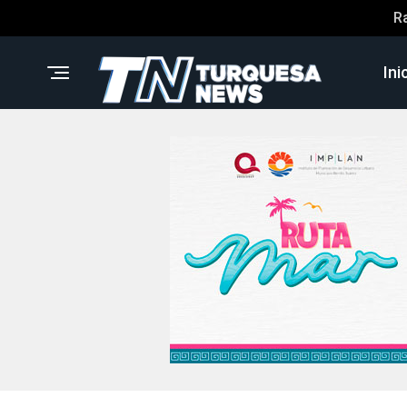
R
Ini