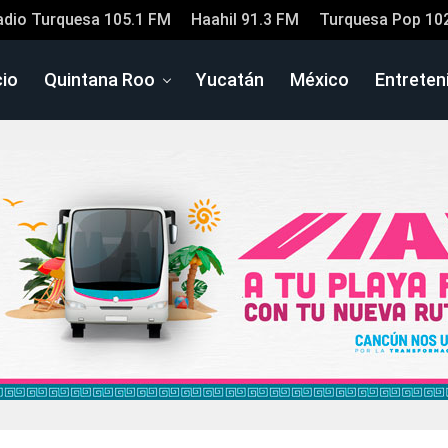
adio Turquesa 105.1 FM
Haahil 91.3 FM
Turquesa Pop 10
cio
Quintana Roo
Yucatán
México
Entreten