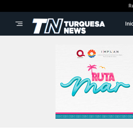
R
Ini