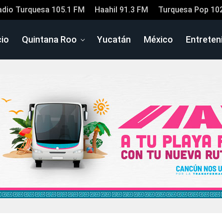
adio Turquesa 105.1 FM
Haahil 91.3 FM
Turquesa Pop 10
cio
Quintana Roo
Yucatán
México
Entreten