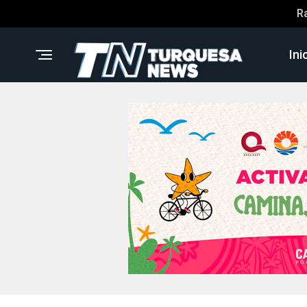
R
Ini