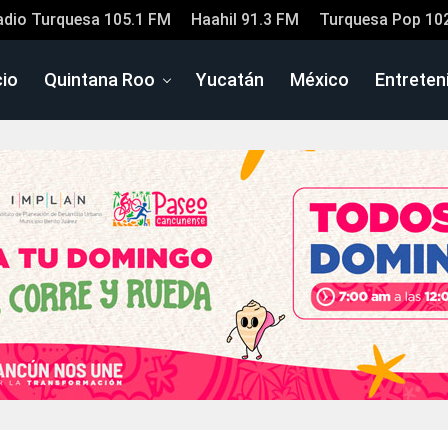
adio Turquesa 105.1 FM
Haahil 91.3 FM
Turquesa Pop 10
cio
Quintana Roo
Yucatán
México
Entreten