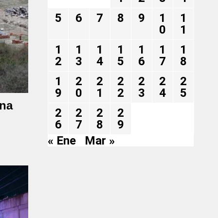
5
6
7
8
9
1
1
0
1
1
1
1
1
1
1
1
2
3
4
5
6
7
8
1
2
2
2
2
2
2
9
0
1
2
3
4
5
una
2
2
2
2
6
7
8
9
« Ene
Mar »