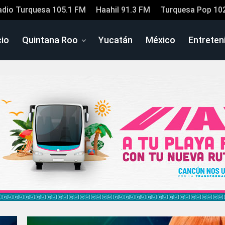
adio Turquesa 105.1 FM
Haahil 91.3 FM
Turquesa Pop 10
cio
Quintana Roo
Yucatán
México
Entreten