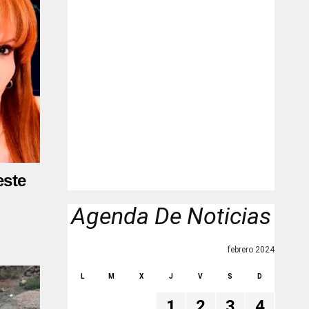
este
Agenda De Noticias
febrero 2024
L
M
X
J
V
S
D
1
2
3
4