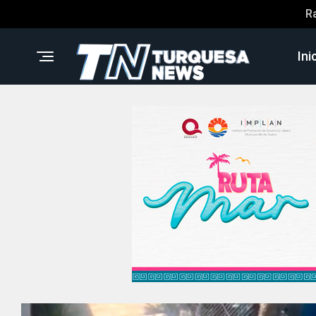
R
Ini